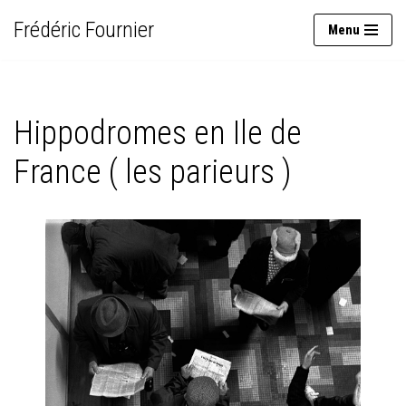
Frédéric Fournier
Menu
Aller
au
contenu
Hippodromes en Ile de
France ( les parieurs )